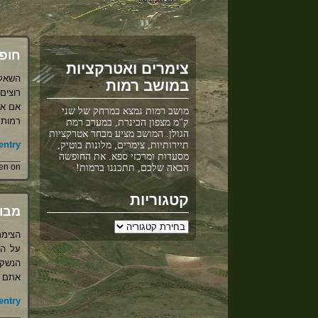
חופ
צימרים ואטרקציות
השאלה
במושב רמות
רוצים
אם אי
מושב רמות נמצא במרחק של שני
רמות.
ק"מ מצפון הכינרת, במערב רמת
הגולן. המושב מציע מבחר אטרקציות
ntry »
תיירותיות, צימרים, מלונות בוטיק,
מסעדות ומרכזי ספא. את החופשה
Written on מרץ 
הבאה שלכם, תתכננו ברמות!
קטגוריות
מבו
קטגוריות
הצימר
על הצ
הנשקף
אתם י
ntry »