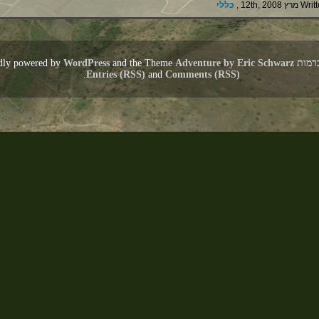
12th, 2008 ,
כללי
is proudly pow
Adventure by Eric Schwarz
and the Theme
WordPress
.
Entries (RSS)
and
Comments (RSS)