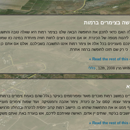
שה בצימרים ברמות
 האם כדאי לתכנן את החופשה הבאה שלנו בצימר רמות היא שאלה טובה והתשוב
 ליהנות מנופה של הכינרת. או אם אינכם רוצים לחוות חוויה מיוחדת במינה כזו שמשל
נכם מעוניינים בכל אלה אז צימר רמות איננו התשובה בשבילכם. אולם אם אתם כן
 כי רק שם תזכו לחופשה ברמה אחרת.
Read the rest of this e
12th, 2008 ,
כללי
א
ים במושב רמות מוכרים מאוד ומפורסמים בעיקר בגלל שהם באמת צימרים ברמות ג
ימר עצמו: קסם על ים כינרת, צימר אהבה ורומנטיקה, ועוד שמות צימרים מעניי
 ממנו או את התחושות שתחוו בו. היישוב רמות קרוב יחסית לכינרת ובהחלט מרגיש
ושבים בג'קוזי, שותים יין אדום, האישה שאיתכם לידכם, אש בוערת באח, ואתם משקי
Read the rest of this e